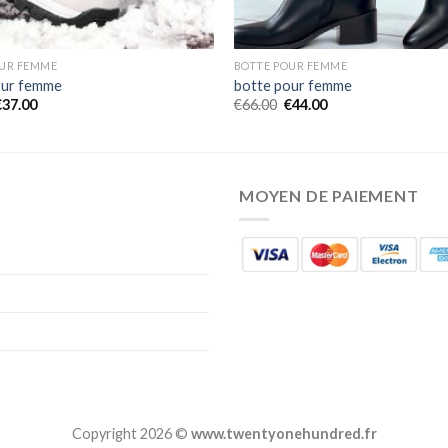
OUR FEMME
BOTTE POUR FEMME
our femme
botte pour femme
€
37.00
€
66.00
€
44.00
MOYEN DE PAIEMENT
Copyright 2026 ©
www.twentyonehundred.fr