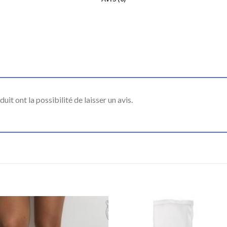
it ont la possibilité de laisser un avis.