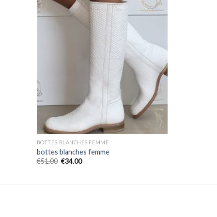
BOTTES BLANCHES FEMME
bottes blanches femme
€
51.00
€
34.00