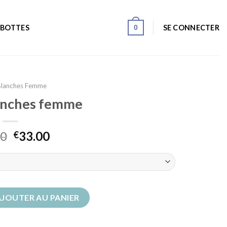
0
SE CONNECTER
 BOTTES
Blanches Femme
anches femme
00
33.00
€
 blanches femme
AJOUTER AU PANIER