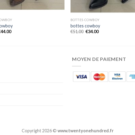
COWBOY
BOTTES COWBOY
cowboy
bottes cowboy
€
44.00
€
51.00
€
34.00
MOYEN DE PAIEMENT
Copyright 2026 ©
www.twentyonehundred.fr