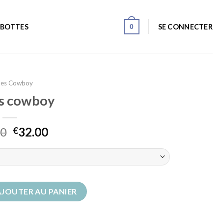
0
SE CONNECTER
 BOTTES
tes Cowboy
s cowboy
00
32.00
€
 cowboy
AJOUTER AU PANIER