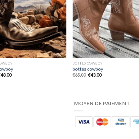
COWBOY
BOTTES COWBOY
cowboy
bottes cowboy
€
48.00
€
65.00
€
43.00
MOYEN DE PAIEMENT