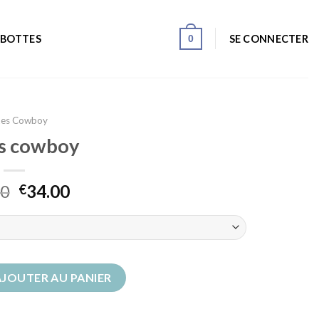
0
SE CONNECTER
 BOTTES
tes Cowboy
s cowboy
00
34.00
€
 cowboy
AJOUTER AU PANIER