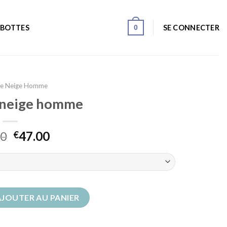
0
SE CONNECTER
 BOTTES
De Neige Homme
 neige homme
00
47.00
€
 de neige homme
AJOUTER AU PANIER