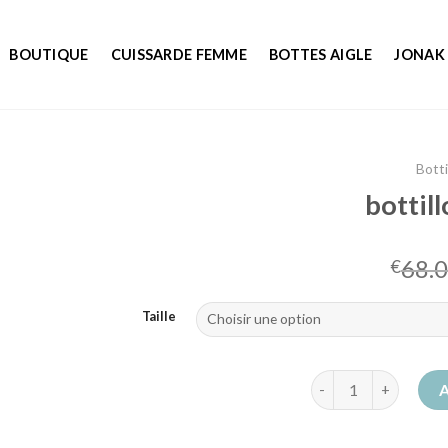
BOUTIQUE
CUISSARDE FEMME
BOTTES AIGLE
JONAK
Bott
bottil
68.
€
Taille
quantité de bottil