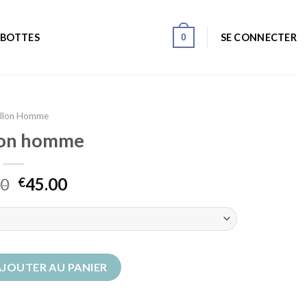
0
SE CONNECTER
 BOTTES
illon Homme
lon homme
00
45.00
€
lon homme
AJOUTER AU PANIER