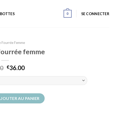
0
SE CONNECTER
 BOTTES
e Fourrée Femme
fourrée femme
00
36.00
€
ure fourrée femme
AJOUTER AU PANIER