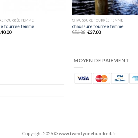
RE FOURRÉE FEMME
CHAUSSURE FOURRÉE FEMME
re fourrée femme
chaussure fourrée femme
€
40.00
€
56.00
€
37.00
MOYEN DE PAIEMENT
Copyright 2026 ©
www.twentyonehundred.fr