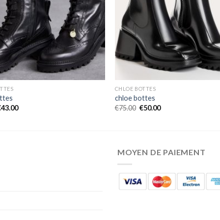
TTES
CHLOE BOTTES
ttes
chloe bottes
€
43.00
€
75.00
€
50.00
MOYEN DE PAIEMENT