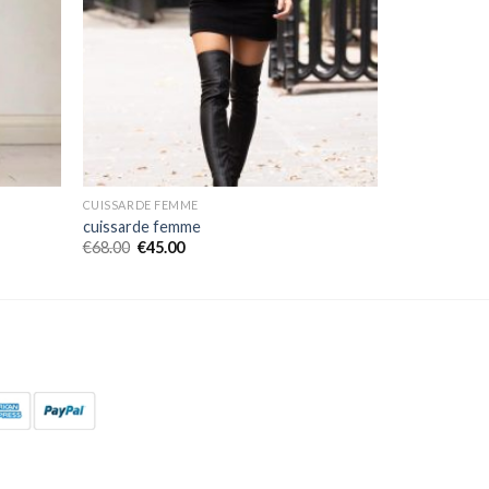
CUISSARDE FEMME
cuissarde femme
€
68.00
€
45.00