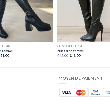
DE FEMME
CUISSARDE FEMME
de femme
cuissarde femme
€
51.00
€
65.00
€
43.00
MOYEN DE PAIEMENT