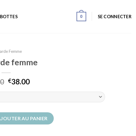
0
SE CONNECTER
 BOTTES
sarde Femme
rde femme
00
38.00
€
rde femme
AJOUTER AU PANIER