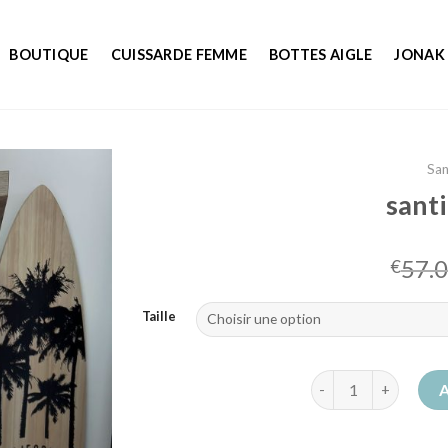
BOUTIQUE
CUISSARDE FEMME
BOTTES AIGLE
JONAK
San
sant
57.
€
Taille
quantité de santiag