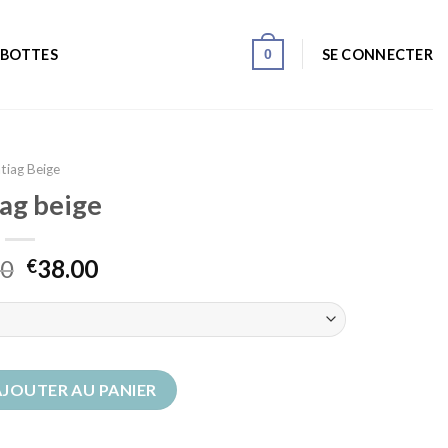
0
SE CONNECTER
 BOTTES
tiag Beige
iag beige
00
38.00
€
 beige
AJOUTER AU PANIER