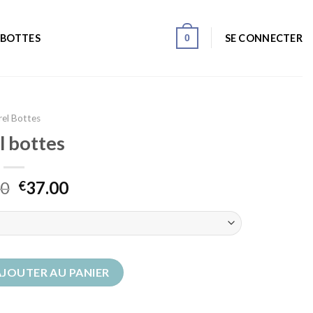
0
SE CONNECTER
 BOTTES
rel Bottes
l bottes
00
37.00
€
ottes
AJOUTER AU PANIER