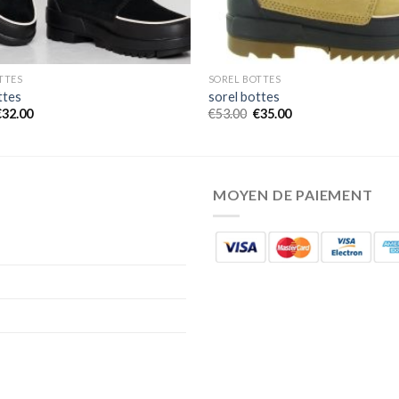
TTES
SOREL BOTTES
ttes
sorel bottes
€
32.00
€
53.00
€
35.00
MOYEN DE PAIEMENT