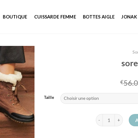
BOUTIQUE
CUISSARDE FEMME
BOTTES AIGLE
JONAK
So
sore
56.
€
Taille
quantité de sorel b