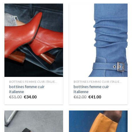
BOTTINES FEMME CUIR ITALIENNE
BOTTINES FEMME CUIR ITALIENNE
bottines femme cuir
bottines femme cuir
italienne
italienne
€
51.00
€
34.00
€
62.00
€
41.00