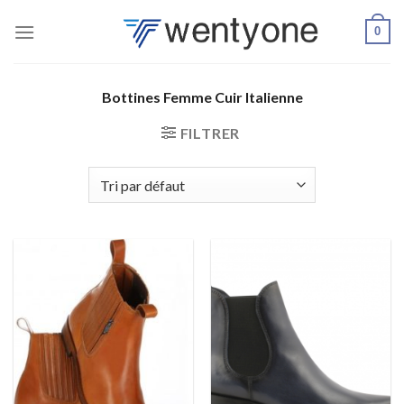
Passer
0
au
contenu
Bottines Femme Cuir Italienne
FILTRER