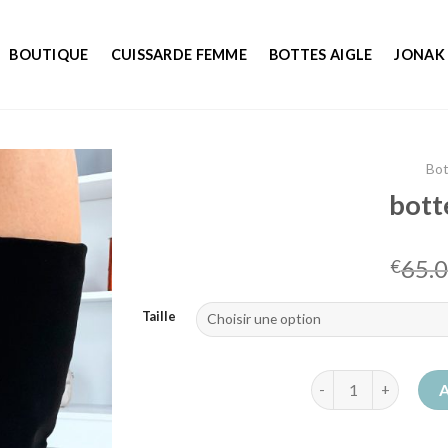
BOUTIQUE
CUISSARDE FEMME
BOTTES AIGLE
JONAK
Bot
bott
65.
€
Taille
quantité de botte a