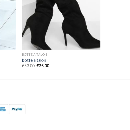
BOTTE A TALON
botte a talon
€
53.00
€
35.00