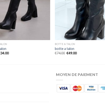
TALON
BOTTE A TALON
talon
botte a talon
€
34.00
€
74.00
€
49.00
MOYEN DE PAIEMENT