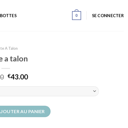
0
SE CONNECTER
 BOTTES
te A Talon
e a talon
00
43.00
€
 talon
AJOUTER AU PANIER