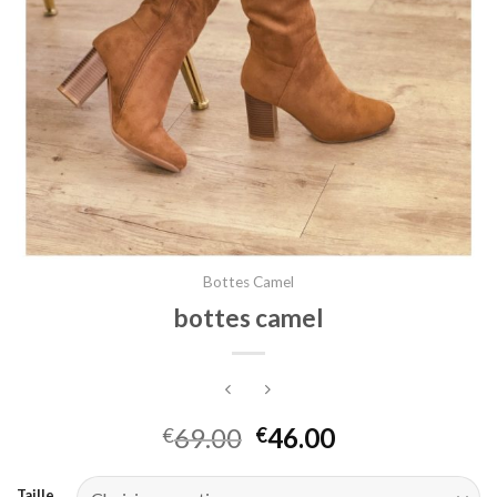
Bottes Camel
bottes camel
69.00
46.00
€
€
Taille