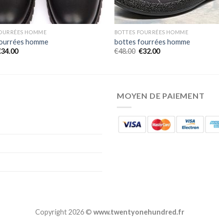
FOURRÉES HOMME
BOTTES FOURRÉES HOMME
fourrées homme
bottes fourrées homme
€
34.00
€
48.00
€
32.00
MOYEN DE PAIEMENT
Copyright 2026 ©
www.twentyonehundred.fr