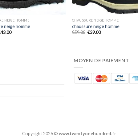
RE NEIGE HOMME
CHAUSSURE NEIGE HOMME
re neige homme
chaussure neige homme
€
43.00
€
59.00
€
39.00
MOYEN DE PAIEMENT
Copyright 2026 ©
www.twentyonehundred.fr