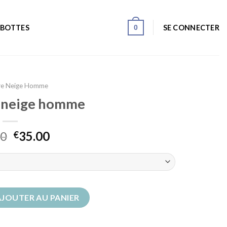
0
SE CONNECTER
 BOTTES
re Neige Homme
 neige homme
00
35.00
€
ure neige homme
AJOUTER AU PANIER