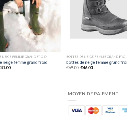
E NEIGE FEMME GRAND FROID
BOTTES DE NEIGE FEMME GRAND FROI
e neige femme grand froid
bottes de neige femme grand fro
€
41.00
€
69.00
€
46.00
MOYEN DE PAIEMENT