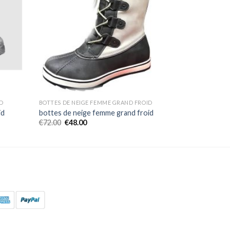
D
BOTTES DE NEIGE FEMME GRAND FROID
id
bottes de neige femme grand froid
€
72.00
€
48.00